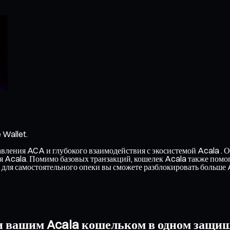
 Wallet.
ления ACA и глубокого взаимодействия с экосистемой Acala . Он
ся Acala. Помимо базовых транзакций, кошелек Acala также помо
для самостоятельного опеки вы сможете разблокировать больше
и вашим Acala кошельком в одном защи