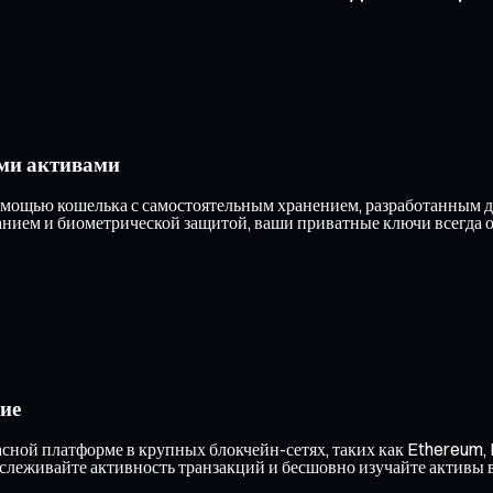
ми активами
мощью кошелька с самостоятельным хранением, разработанным для
ием и биометрической защитой, ваши приватные ключи всегда ос
ие
ной платформе в крупных блокчейн-сетях, таких как Ethereum, P
тслеживайте активность транзакций и бесшовно изучайте активы 