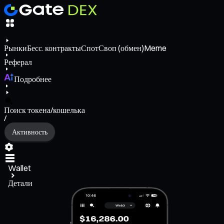
Рынки
Бесс. контракты
Спот
Своп (обмен)
Meme
Реферал
Подробнее
Поиск токена/кошелька
/
Активность
Wallet
Детали