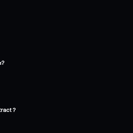
м?
ract ?