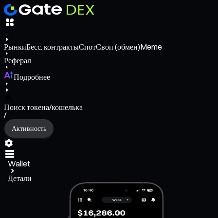
Рынки
Бесс. контракты
Спот
Своп (обмен)
Meme
Реферал
Подробнее
Поиск токена/кошелька
/
Активность
Wallet
Детали