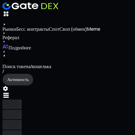
Рынки
Бесс. контракты
Спот
Своп (обмен)
Meme
Реферал
Подробнее
Поиск токена/кошелька
/
Активность