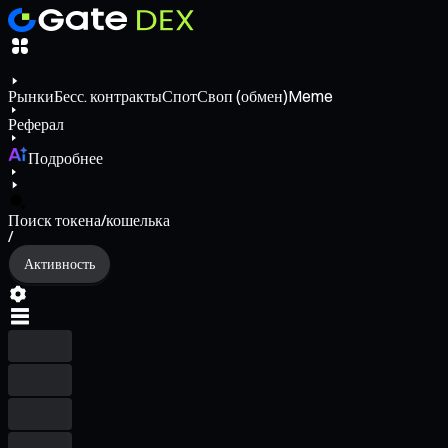
Рынки
Бесс. контракты
Спот
Своп (обмен)
Meme
Реферал
Подробнее
Поиск токена/кошелька
/
Активность