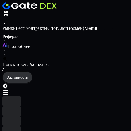
Рынки
Бесс. контракты
Спот
Своп (обмен)
Meme
Реферал
Подробнее
Поиск токена/кошелька
/
Активность