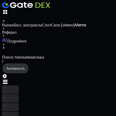
Рынки
Бесс. контракты
Спот
Своп (обмен)
Meme
Реферал
Подробнее
Поиск токена/кошелька
/
Активность