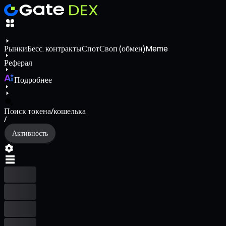
Рынки
Бесс. контракты
Спот
Своп (обмен)
Meme
Реферал
Подробнее
Поиск токена/кошелька
/
Активность