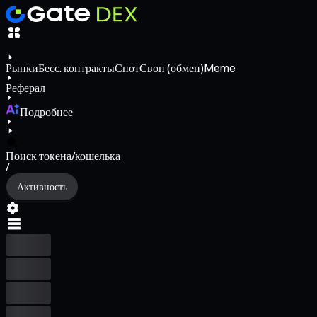
Рынки
Бесс. контракты
Спот
Своп (обмен)
Meme
Реферал
Подробнее
Поиск токена/кошелька
/
Активность