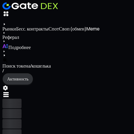
Рынки
Бесс. контракты
Спот
Своп (обмен)
Meme
Реферал
Подробнее
Поиск токена/кошелька
/
Активность