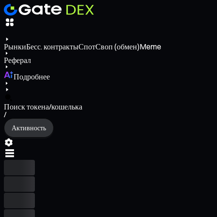
Рынки
Бесс. контракты
Спот
Своп (обмен)
Meme
Реферал
Подробнее
Поиск токена/кошелька
/
Активность