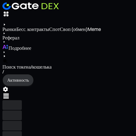
Рынки
Бесс. контракты
Спот
Своп (обмен)
Meme
Реферал
Подробнее
Поиск токена/кошелька
/
Активность