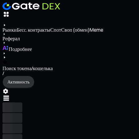
Рынки
Бесс. контракты
Спот
Своп (обмен)
Meme
Реферал
Подробнее
Поиск токена/кошелька
/
Активность