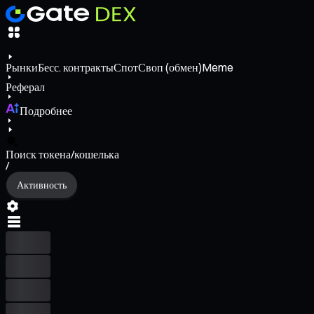
Рынки
Бесс. контракты
Спот
Своп (обмен)
Meme
Реферал
Подробнее
Поиск токена/кошелька
/
Активность