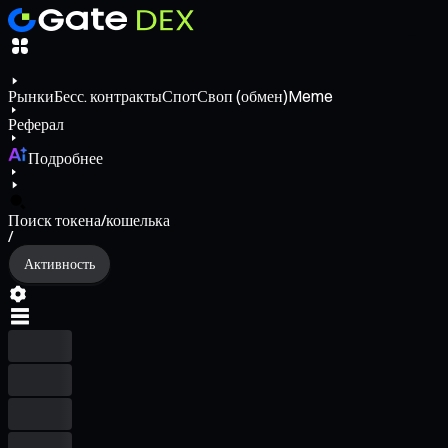
Рынки
Бесс. контракты
Спот
Своп (обмен)
Meme
Реферал
Подробнее
Поиск токена/кошелька
/
Активность