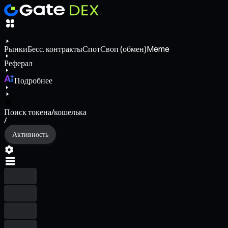
Рынки
Бесс. контракты
Спот
Своп (обмен)
Meme
Реферал
Подробнее
Поиск токена/кошелька
/
Активность