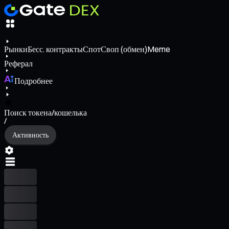
Рынки
Бесс. контракты
Спот
Своп (обмен)
Meme
Реферал
Подробнее
Поиск токена/кошелька
/
Активность