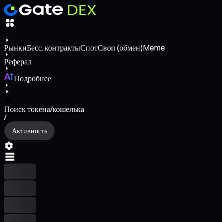
Рынки
Бесс. контракты
Спот
Своп (обмен)
Meme
Реферал
Подробнее
Поиск токена/кошелька
/
Активность