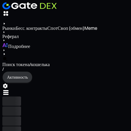
Рынки
Бесс. контракты
Спот
Своп (обмен)
Meme
Реферал
Подробнее
Поиск токена/кошелька
/
Активность