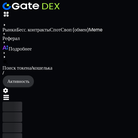
Рынки
Бесс. контракты
Спот
Своп (обмен)
Meme
Реферал
Подробнее
Поиск токена/кошелька
/
Активность