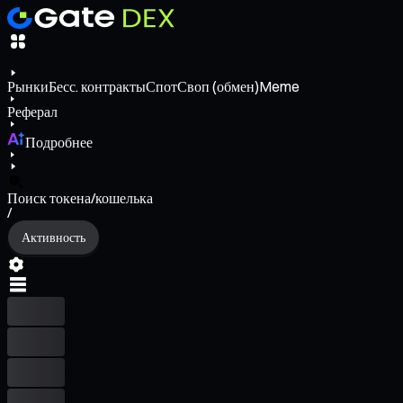
Рынки
Бесс. контракты
Спот
Своп (обмен)
Meme
Реферал
Подробнее
Поиск токена/кошелька
/
Активность