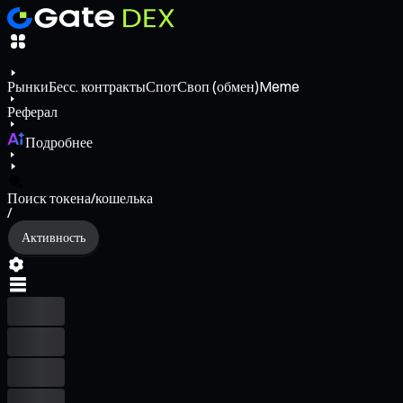
Рынки
Бесс. контракты
Спот
Своп (обмен)
Meme
Реферал
Подробнее
Поиск токена/кошелька
/
Активность