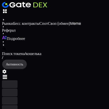
Рынки
Бесс. контракты
Спот
Своп (обмен)
Meme
Реферал
Подробнее
Поиск токена/кошелька
/
Активность