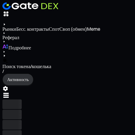
Рынки
Бесс. контракты
Спот
Своп (обмен)
Meme
Реферал
Подробнее
Поиск токена/кошелька
/
Активность