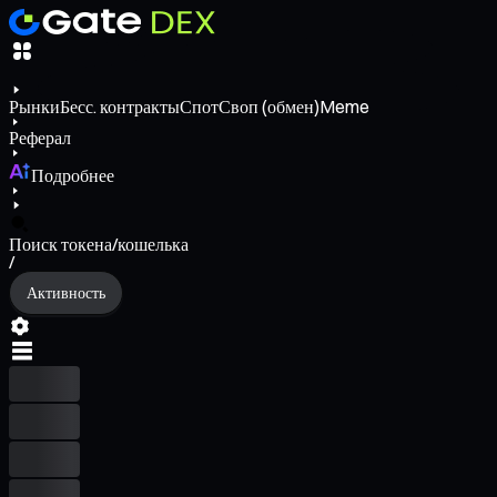
Рынки
Бесс. контракты
Спот
Своп (обмен)
Meme
Реферал
Подробнее
Поиск токена/кошелька
/
Активность