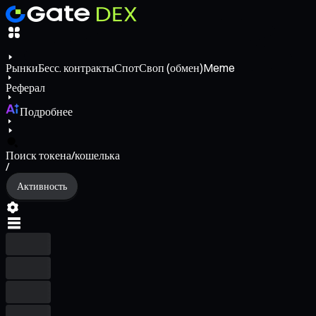
Рынки
Бесс. контракты
Спот
Своп (обмен)
Meme
Реферал
Подробнее
Поиск токена/кошелька
/
Активность