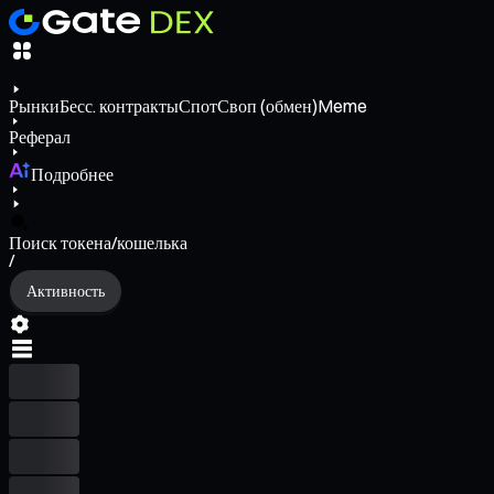
Рынки
Бесс. контракты
Спот
Своп (обмен)
Meme
Реферал
Подробнее
Поиск токена/кошелька
/
Активность