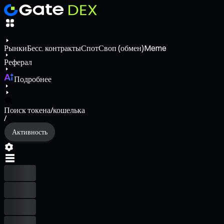
Рынки
Бесс. контракты
Спот
Своп (обмен)
Meme
Реферал
Подробнее
Поиск токена/кошелька
/
Активность