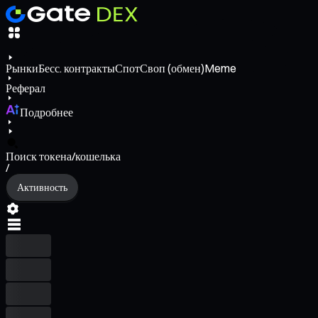
Рынки
Бесс. контракты
Спот
Своп (обмен)
Meme
Реферал
Подробнее
Поиск токена/кошелька
/
Активность