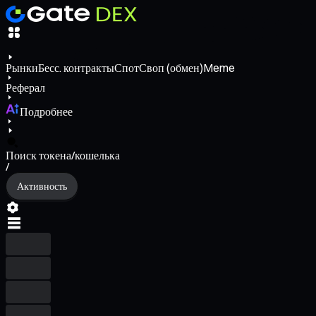
Рынки
Бесс. контракты
Спот
Своп (обмен)
Meme
Реферал
Подробнее
Поиск токена/кошелька
/
Активность