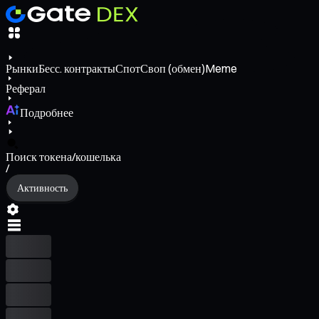
Рынки
Бесс. контракты
Спот
Своп (обмен)
Meme
Реферал
Подробнее
Поиск токена/кошелька
/
Активность