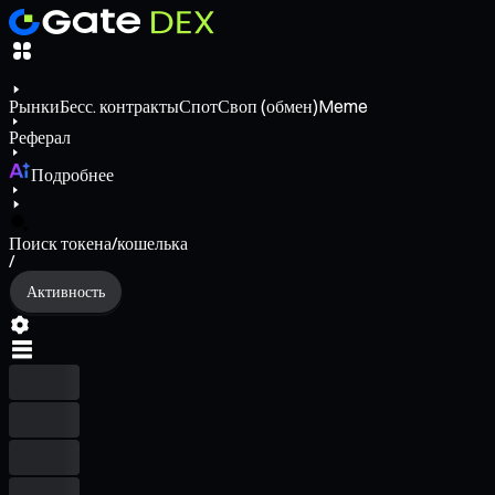
Рынки
Бесс. контракты
Спот
Своп (обмен)
Meme
Реферал
Подробнее
Поиск токена/кошелька
/
Активность