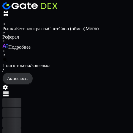
Рынки
Бесс. контракты
Спот
Своп (обмен)
Meme
Реферал
Подробнее
Поиск токена/кошелька
/
Активность