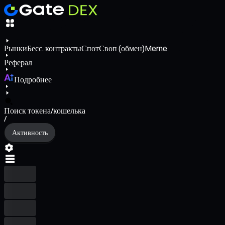
Рынки
Бесс. контракты
Спот
Своп (обмен)
Meme
Реферал
Подробнее
Поиск токена/кошелька
/
Активность