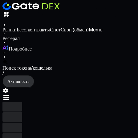
Рынки
Бесс. контракты
Спот
Своп (обмен)
Meme
Реферал
Подробнее
Поиск токена/кошелька
/
Активность