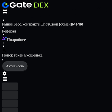
Рынки
Бесс. контракты
Спот
Своп (обмен)
Meme
Реферал
Подробнее
Поиск токена/кошелька
/
Активность