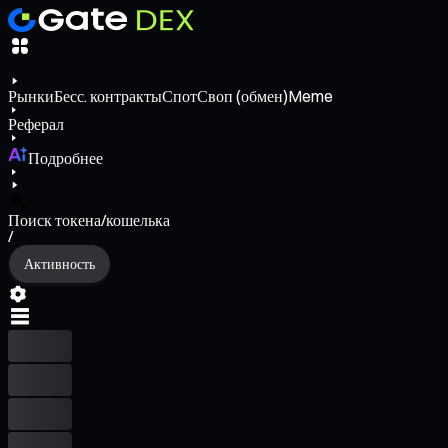
Рынки
Бесс. контракты
Спот
Своп (обмен)
Meme
Реферал
Подробнее
Поиск токена/кошелька
/
Активность