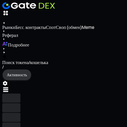
Рынки
Бесс. контракты
Спот
Своп (обмен)
Meme
Реферал
Подробнее
Поиск токена/кошелька
/
Активность