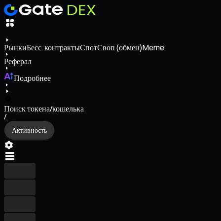
Рынки
Бесс. контракты
Спот
Своп (обмен)
Meme
Реферал
Подробнее
Поиск токена/кошелька
/
Активность