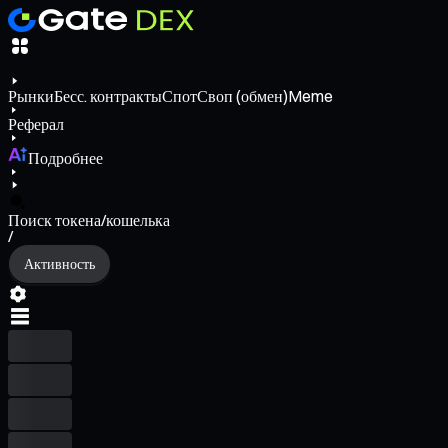
Рынки
Бесс. контракты
Спот
Своп (обмен)
Meme
Реферал
Подробнее
Поиск токена/кошелька
/
Активность