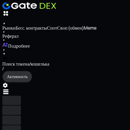
Рынки
Бесс. контракты
Спот
Своп (обмен)
Meme
Реферал
Подробнее
Поиск токена/кошелька
/
Активность