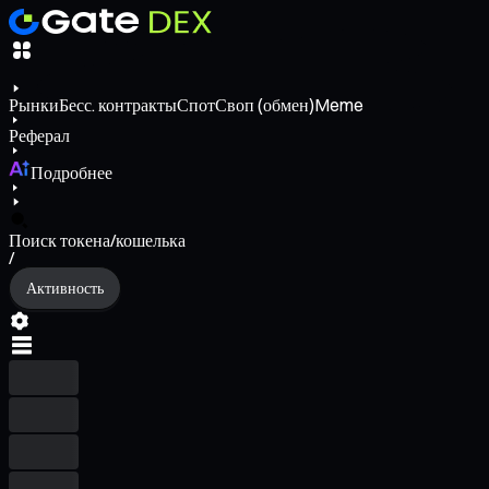
Рынки
Бесс. контракты
Спот
Своп (обмен)
Meme
Реферал
Подробнее
Поиск токена/кошелька
/
Активность