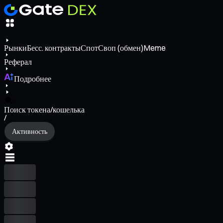
Рынки
Бесс. контракты
Спот
Своп (обмен)
Meme
Реферал
Подробнее
Поиск токена/кошелька
/
Активность