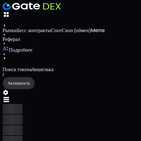
Рынки
Бесс. контракты
Спот
Своп (обмен)
Meme
Реферал
Подробнее
Поиск токена/кошелька
/
Активность