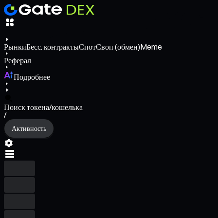
Рынки
Бесс. контракты
Спот
Своп (обмен)
Meme
Реферал
Подробнее
Поиск токена/кошелька
/
Активность