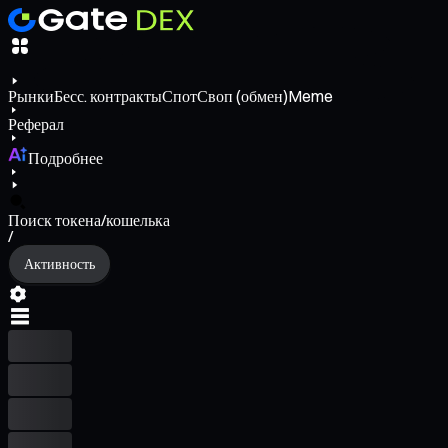
Рынки
Бесс. контракты
Спот
Своп (обмен)
Meme
Реферал
Подробнее
Поиск токена/кошелька
/
Активность