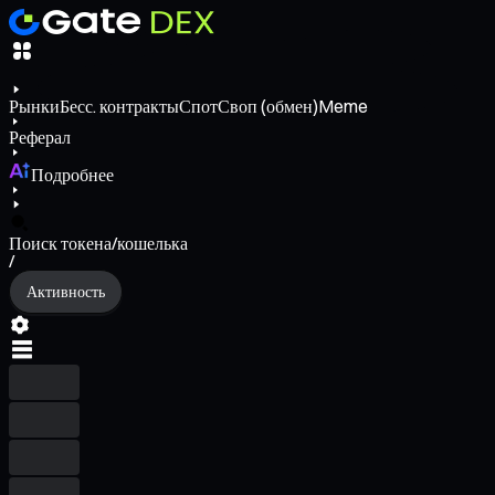
Рынки
Бесс. контракты
Спот
Своп (обмен)
Meme
Реферал
Подробнее
Поиск токена/кошелька
/
Активность