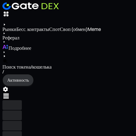
Рынки
Бесс. контракты
Спот
Своп (обмен)
Meme
Реферал
Подробнее
Поиск токена/кошелька
/
Активность