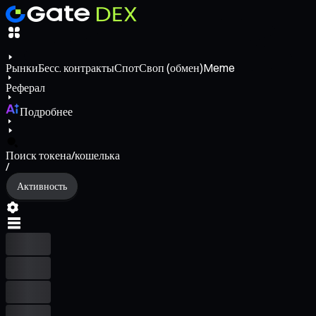
Рынки
Бесс. контракты
Спот
Своп (обмен)
Meme
Реферал
Подробнее
Поиск токена/кошелька
/
Активность