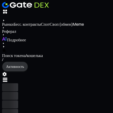
Рынки
Бесс. контракты
Спот
Своп (обмен)
Meme
Реферал
Подробнее
Поиск токена/кошелька
/
Активность