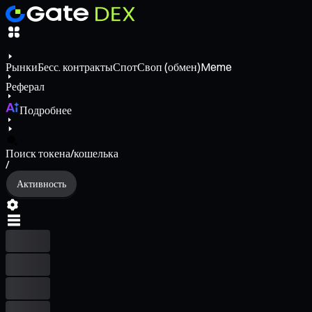
Рынки
Бесс. контракты
Спот
Своп (обмен)
Meme
Реферал
Подробнее
Поиск токена/кошелька
/
Активность